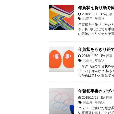
年賀状を折り紙で
2018/11/30
-
行事
お正月
,
年賀状
年賀状を手作りしたい
き、折り紙はとても手軽
に素敵なオリジナル年賀
年賀状をちぎり絵
2018/11/30
-
行事
お正月
,
年賀状
「ちぎり絵で年賀状を
っていませんか？ 私も
つかめば意外と簡単で素
年賀状手書きデザ
2018/11/28
-
行事
お正月
,
年賀状
クレヨンで書いた線は
い雰囲気を出すことがで