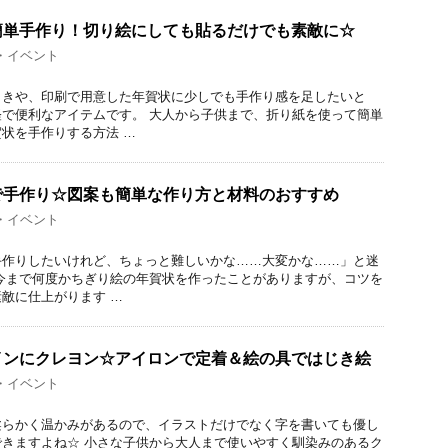
簡単手作り！切り絵にしても貼るだけでも素敵に☆
・イベント
ときや、印刷で用意した年賀状に少しでも手作り感を足したいと
で便利なアイテムです。 大人から子供まで、折り紙を使って簡単
状を手作りする方法 …
で手作り☆図案も簡単な作り方と材料のおすすめ
・イベント
手作りしたいけれど、ちょっと難しいかな……大変かな……」と迷
今まで何度かちぎり絵の年賀状を作ったことがありますが、コツを
敵に仕上がります …
インにクレヨン☆アイロンで定着＆絵の具ではじき絵
・イベント
柔らかく温かみがあるので、イラストだけでなく字を書いても優し
きますよね☆ 小さな子供から大人まで使いやすく馴染みのあるク