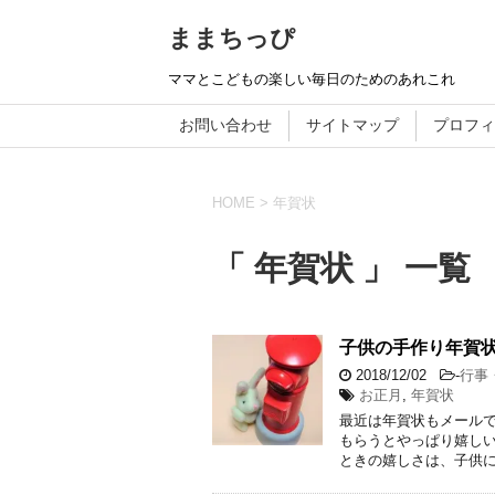
ままちっぴ
ママとこどもの楽しい毎日のためのあれこれ
お問い合わせ
サイトマップ
プロフィ
HOME
>
年賀状
「 年賀状 」 一覧
子供の手作り年賀
2018/12/02
-
行事
お正月
,
年賀状
最近は年賀状もメール
もらうとやっぱり嬉しい
ときの嬉しさは、子供に