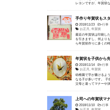
レヨンですが、年賀状な
手作り年賀状もス
2018/11/23
-
行事
お正月
,
年賀状
最近の年賀状は印刷し
を引きますし、何よりも
ら年賀状作りに多くの時
年賀状を子供から
2018/11/14
-
行事
お正月
,
年賀状
幼稚園で字が書けるよ
なる子が多いです。 子
父母と違ってマナーや決
上司への年賀状マ
2018/11/10
-
行事
お正月
,
年賀状