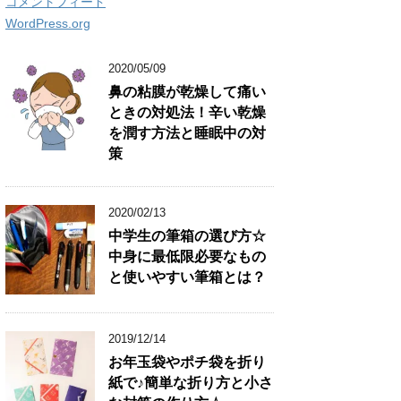
コメントフィード
WordPress.org
2020/05/09
鼻の粘膜が乾燥して痛い
ときの対処法！辛い乾燥
を潤す方法と睡眠中の対
策
2020/02/13
中学生の筆箱の選び方☆
中身に最低限必要なもの
と使いやすい筆箱とは？
2019/12/14
お年玉袋やポチ袋を折り
紙で♪簡単な折り方と小さ