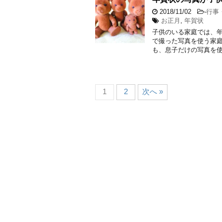
2018/11/02
-
行事
お正月
,
年賀状
子供のいる家庭では、年
で撮った写真を使う家
も、息子だけの写真を使
1
2
次へ »