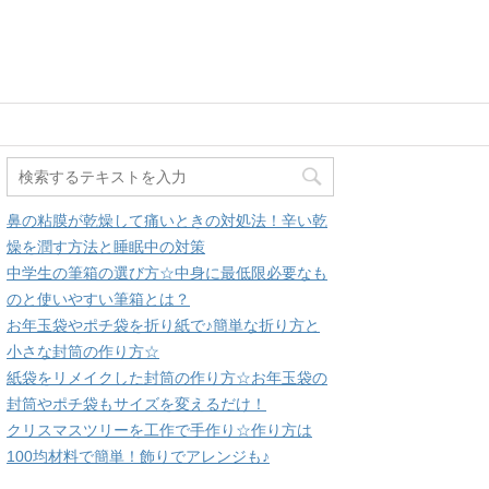
鼻の粘膜が乾燥して痛いときの対処法！辛い乾
燥を潤す方法と睡眠中の対策
中学生の筆箱の選び方☆中身に最低限必要なも
のと使いやすい筆箱とは？
お年玉袋やポチ袋を折り紙で♪簡単な折り方と
小さな封筒の作り方☆
紙袋をリメイクした封筒の作り方☆お年玉袋の
封筒やポチ袋もサイズを変えるだけ！
クリスマスツリーを工作で手作り☆作り方は
100均材料で簡単！飾りでアレンジも♪