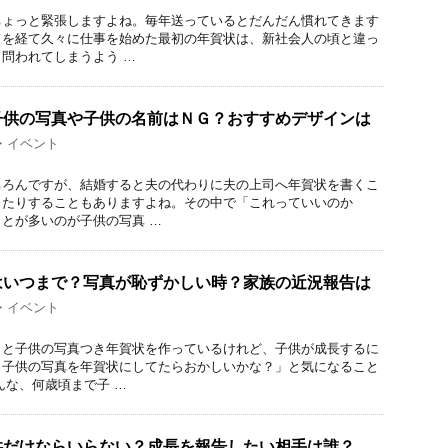
ちょっと緊張しますよね。毎年送っているとだんだん慣れてきます
てを経て久々に仕事を始めた最初の年賀状は、新社会人の頃と違っ
問われてしまうよう …
子供の写真や子供の名前はＮＧ？おすすめデザインは
・イベント
ちろんですが、結婚すると夫の代わりに夫の上司へ年賀状を書くこ
ったりすることもありますよね。その中で「これっていいのか
とが多いのが子供の写真 …
はいつまで？写真が恥ずかしい時？家族の近況報告は
・イベント
っと子供の写真つき年賀状を作っているけれど、子供が成長するに
も子供の写真を年賀状にしてたらおかしいかな？」と気になること
んな、何歳頃まで子 …
供だけならいらない？成長を報告したい相手は誰？