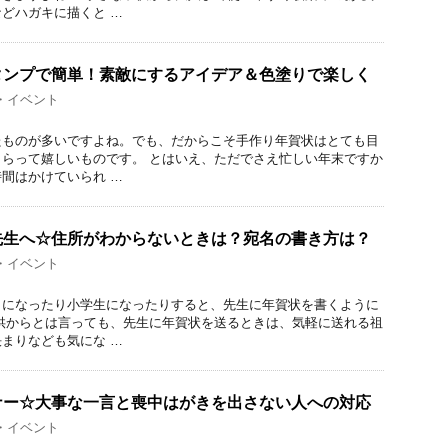
どハガキに描くと …
タンプで簡単！素敵にするアイデア＆色塗りで楽しく
・イベント
たものが多いですよね。でも、だからこそ手作り年賀状はとても目
らって嬉しいものです。 とはいえ、ただでさえ忙しい年末ですか
間はかけていられ …
先生へ☆住所がわからないときは？宛名の書き方は？
・イベント
うになったり小学生になったりすると、先生に年賀状を書くように
供からとは言っても、先生に年賀状を送るときは、気軽に送れる祖
まりなども気にな …
ナー☆大事な一言と喪中はがきを出さない人への対応
・イベント