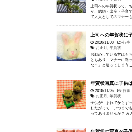
上司への年賀状って、
が、結婚・出産・子育
て大人としてのマナーも
上司への年賀状に
2018/11/08
-
行事
お正月
,
年賀状
お勤めしている方はも
ともあり、マナーに迷
な？」と迷ってしまうこ
年賀状写真に子供
2018/11/05
-
行事
お正月
,
年賀状
子供が生まれてからず
したがって「いつまで
ってありませんか？ み
年賀状の写真が子