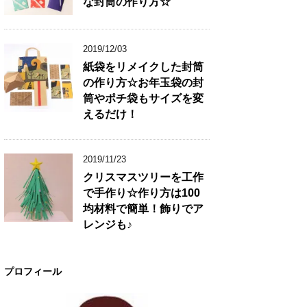
な封筒の作り方☆
2019/12/03
紙袋をリメイクした封筒
の作り方☆お年玉袋の封
筒やポチ袋もサイズを変
えるだけ！
2019/11/23
クリスマスツリーを工作
で手作り☆作り方は100
均材料で簡単！飾りでア
レンジも♪
プロフィール