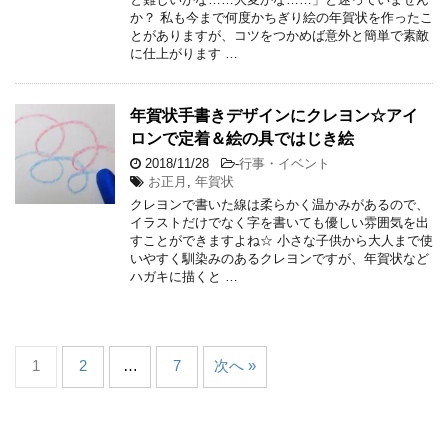
か？ 私も今まで何度かちぎり絵の年賀状を作ったこ
とがありますが、コツをつかめば意外と簡単で素敵
に仕上がります …
年賀状手書きデザインにクレヨン☆アイ
ロンで定着＆絵の具ではじき絵
2018/11/28
-
行事・イベント
お正月
,
年賀状
クレヨンで書いた線は柔らかく温かみがあるので、
イラストだけでなく字を書いても優しい雰囲気を出
すことができますよね☆ 小さな子供から大人まで使
いやすく馴染みのあるクレヨンですが、年賀状など
ハガキに描くと …
1
2
…
7
次へ »