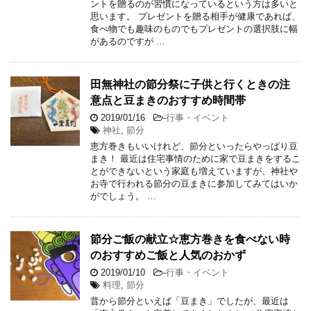
ントを贈るのが習慣になっているという方は多いと
思います。 プレゼントを贈る相手が健康であれば、
食べ物でも趣味のものでもプレゼントの選択肢に幅
があるのですが …
田無神社の節分祭に子供と行くときの注
意点と豆まきのおすすめ時間帯
2019/01/16
-
行事・イベント
神社
,
節分
恵方巻きもいいけれど、節分といったらやっぱり豆
まき！ 最近は住宅事情のために家で豆まきをするこ
とができないという家庭も増えていますが、神社や
お寺で行われる節分の豆まきに参加してみてはいか
がでしょう。 …
節分ご飯の献立☆恵方巻きを食べない時
のおすすめご飯と人気のおかず
2019/01/10
-
行事・イベント
料理
,
節分
昔から節分といえば「豆まき」でしたが、最近は