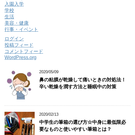
入園入学
学校
生活
美容・健康
行事・イベント
ログイン
投稿フィード
コメントフィード
WordPress.org
2020/05/09
鼻の粘膜が乾燥して痛いときの対処法！
辛い乾燥を潤す方法と睡眠中の対策
2020/02/13
中学生の筆箱の選び方☆中身に最低限必
要なものと使いやすい筆箱とは？