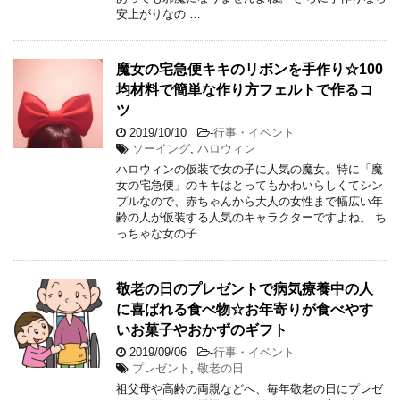
安上がりなの …
魔女の宅急便キキのリボンを手作り☆100
均材料で簡単な作り方フェルトで作るコ
ツ
2019/10/10
-
行事・イベント
ソーイング
,
ハロウィン
ハロウィンの仮装で女の子に人気の魔女。特に「魔
女の宅急便」のキキはとってもかわいらしくてシン
プルなので、赤ちゃんから大人の女性まで幅広い年
齢の人が仮装する人気のキャラクターですよね。 ち
っちゃな女の子 …
敬老の日のプレゼントで病気療養中の人
に喜ばれる食べ物☆お年寄りが食べやす
いお菓子やおかずのギフト
2019/09/06
-
行事・イベント
プレゼント
,
敬老の日
祖父母や高齢の両親などへ、毎年敬老の日にプレゼ