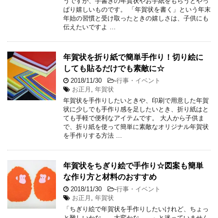
うですが、手書きの年賀状やお手紙をもらうとやっ
ぱり嬉しいものです。 「年賀状を書く」という年末
年始の習慣と受け取ったときの嬉しさは、子供にも
伝えたいですよ …
年賀状を折り紙で簡単手作り！切り絵に
しても貼るだけでも素敵に☆
2018/11/30
-
行事・イベント
お正月
,
年賀状
年賀状を手作りしたいときや、印刷で用意した年賀
状に少しでも手作り感を足したいとき、折り紙はと
ても手軽で便利なアイテムです。 大人から子供ま
で、折り紙を使って簡単に素敵なオリジナル年賀状
を手作りする方法 …
年賀状をちぎり絵で手作り☆図案も簡単
な作り方と材料のおすすめ
2018/11/30
-
行事・イベント
お正月
,
年賀状
「ちぎり絵で年賀状を手作りしたいけれど、ちょっ
と難しいかな……大変かな……」と迷っていません