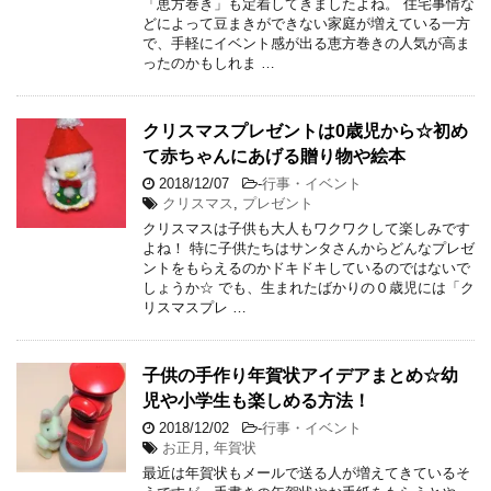
「恵方巻き」も定着してきましたよね。 住宅事情な
どによって豆まきができない家庭が増えている一方
で、手軽にイベント感が出る恵方巻きの人気が高ま
ったのかもしれま …
クリスマスプレゼントは0歳児から☆初め
て赤ちゃんにあげる贈り物や絵本
2018/12/07
-
行事・イベント
クリスマス
,
プレゼント
クリスマスは子供も大人もワクワクして楽しみです
よね！ 特に子供たちはサンタさんからどんなプレゼ
ントをもらえるのかドキドキしているのではないで
しょうか☆ でも、生まれたばかりの０歳児には「ク
リスマスプレ …
子供の手作り年賀状アイデアまとめ☆幼
児や小学生も楽しめる方法！
2018/12/02
-
行事・イベント
お正月
,
年賀状
最近は年賀状もメールで送る人が増えてきているそ