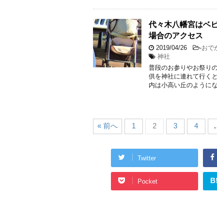
代々木八幡宮はベ
場合のアクセス
2019/04/26
-
おで
神社
普段のお参りやお祭り
供を神社に連れて行くと
内は小高い丘のようにな
« 前へ
1
2
3
4
Twitter
B
Pocket