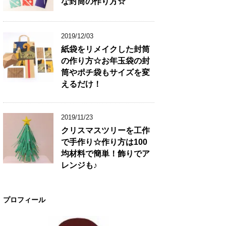
な封筒の作り方☆
2019/12/03
紙袋をリメイクした封筒
の作り方☆お年玉袋の封
筒やポチ袋もサイズを変
えるだけ！
2019/11/23
クリスマスツリーを工作
で手作り☆作り方は100
均材料で簡単！飾りでア
レンジも♪
プロフィール