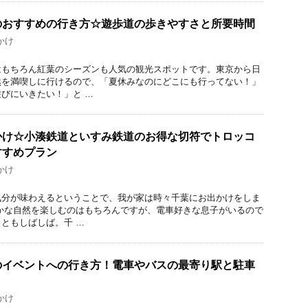
のおすすめの行き方☆遊歩道の歩きやすさと所要時間
かけ
はもちろん紅葉のシーズンも人気の観光スポットです。東京から日
然を満喫しに行けるので、「夏休みなのにどこにも行ってない！」
びにいきたい！」と …
かけ☆小湊鉄道といすみ鉄道のお得な切符でトロッコ
すすめプラン
かけ
気分が味わえるということで、我が家は時々千葉にお出かけをしま
かな自然を楽しむのはもちろんですが、電車好きな息子がいるので
ともしばしば。千 …
のイベントへの行き方！電車やバスの最寄り駅と駐車
かけ