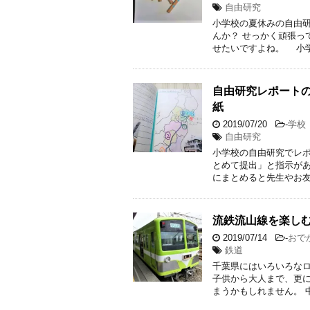
自由研究
小学校の夏休みの自由
んか？ せっかく頑張っ
せたいですよね。 小学
自由研究レポート
紙
2019/07/20
-
学校
自由研究
小学校の自由研究でレポ
とめて提出」と指示が
にまとめると先生やお友
流鉄流山線を楽し
2019/07/14
-
おで
鉄道
千葉県にはいろいろな
子供から大人まで、更
まうかもしれません。 