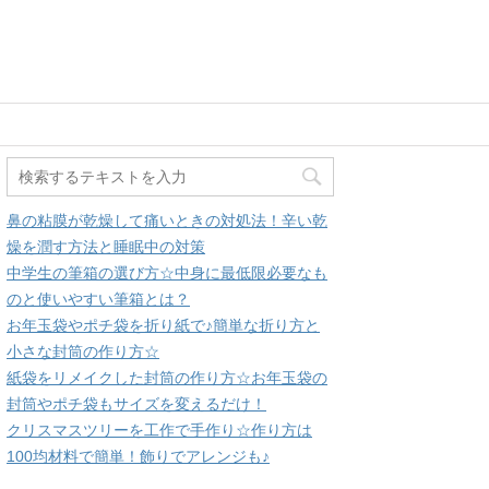
鼻の粘膜が乾燥して痛いときの対処法！辛い乾
燥を潤す方法と睡眠中の対策
中学生の筆箱の選び方☆中身に最低限必要なも
のと使いやすい筆箱とは？
お年玉袋やポチ袋を折り紙で♪簡単な折り方と
小さな封筒の作り方☆
紙袋をリメイクした封筒の作り方☆お年玉袋の
封筒やポチ袋もサイズを変えるだけ！
クリスマスツリーを工作で手作り☆作り方は
100均材料で簡単！飾りでアレンジも♪