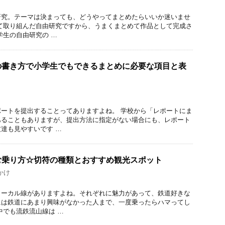
研究。テーマは決まっても、どうやってまとめたらいいか迷いませ
て取り組んだ自由研究ですから、うまくまとめて作品として完成さ
生の自由研究の …
の書き方で小学生でもできるまとめに必要な項目と表
ートを提出することってありますよね。 学校から「レポートにま
あることもありますが、提出方法に指定がない場合にも、レポート
達も見やすいです …
む乗り方☆切符の種類とおすすめ観光スポット
かけ
ローカル線がありますよね。それぞれに魅力があって、鉄道好きな
には鉄道にあまり興味がなかった人まで、一度乗ったらハマってし
中でも流鉄流山線は …