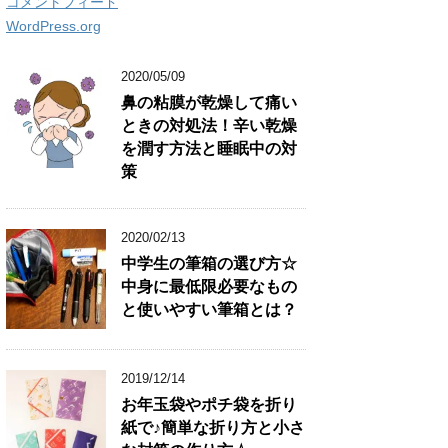
コメントフィード
WordPress.org
2020/05/09
鼻の粘膜が乾燥して痛い
ときの対処法！辛い乾燥
を潤す方法と睡眠中の対
策
2020/02/13
中学生の筆箱の選び方☆
中身に最低限必要なもの
と使いやすい筆箱とは？
2019/12/14
お年玉袋やポチ袋を折り
紙で♪簡単な折り方と小さ