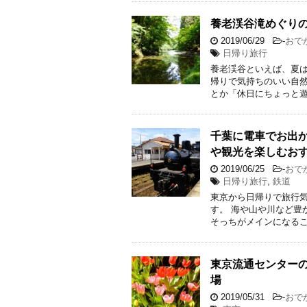
養老渓谷滝めぐり
2019/06/29
-
おで
日帰り旅行
養老渓谷といえば、夏
帰りで気持ちのいい自
とか「休日にちょっと遊
千葉に電車でお出
や観光を楽しむお
2019/06/25
-
おで
日帰り旅行
,
鉄道
東京から日帰りで旅行
す。 海や山や川など豊
そっちがメインになるこ
東京流通センター
場
2019/05/31
-
おで