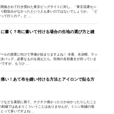
く開催されて行き慣れた東京ビッグサイトに対し、「東京流通セン
り馴染みがなかったという人も多いのではないでしょうか。 「ど
って行くの？」と …
こに書く？布に書いて付ける場合の生地の選び方と縫
け
ールの授業に向けて準備が始まりますよね！ 水着、水泳帽、ラッ
水泳バッグ…必要なものを揃えたら、恒例の名前書きが待っていま
いですが、もうひ …
ク痛い！あて布を縫い付ける方法とアイロンで貼る方
ャツなどを素肌に着て、チクチク痛かったりかゆかったりしたこと
の刺繍ではあまりこういうことはありませんが、ミシン刺繍の場
とって多いですよね …