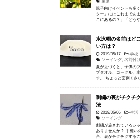
東京
親子向けイベントも多
ター」にはこれまであま
こにあるの？」「どうや
水泳帽の名前はど
い方は？
2019/05/17
-
学校
ソーイング
,
名前付
夏が近づくと、子供のプ
プタオル、ゴーグル、
す。 ちょっと面倒くさ
刺繍の裏がチクチ
法
2019/05/06
-
生活
ソーイング
刺繍が施されているシ
ありませんか？ 手縫い
合、裏がチクチクするこ