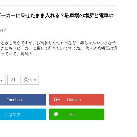
ビーカーに乗せたまま入れる？駐車場の場所と電車の
かけ
のときもそうですが、お宮参りや七五三など、赤ちゃんや小さな子
きにもベビーカーに乗せて行きたいですよね。 代々木八幡宮の境
っていて、鳥居の …
…
21
次へ »
Facebook
Google+
!
はてブ
LINE