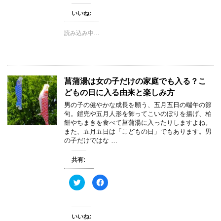
し
b
て
o
いいね:
T
o
w
k
i
で
t
共
読み込み中…
t
有
e
す
r
る
で
に
共
は
有
ク
(
リ
新
ッ
菖蒲湯は女の子だけの家庭でも入る？こ
し
ク
い
し
どもの日に入る由来と楽しみ方
ウ
て
ィ
く
男の子の健やかな成長を願う、五月五日の端午の節
ン
だ
句。鎧兜や五月人形を飾ってこいのぼりを揚げ、柏
ド
さ
ウ
い
餅やちまきを食べて菖蒲湯に入ったりしますよね。
で
(
また、五月五日は「こどもの日」でもあります。男
開
新
き
し
の子だけではな …
ま
い
す
ウ
)
ィ
共有:
ン
ド
ウ
で
ク
F
開
リ
a
き
ッ
c
ま
ク
e
す
し
b
)
て
o
いいね:
T
o