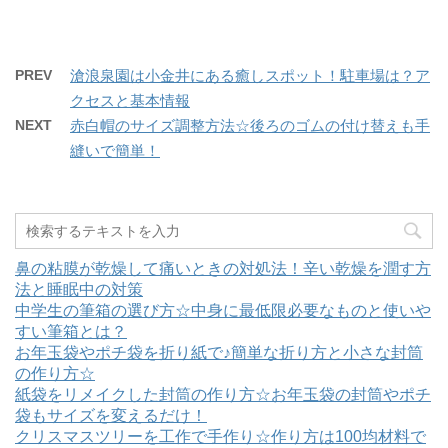
(
リ
新
ッ
し
ク
い
し
ウ
て
ィ
く
PREV
滄浪泉園は小金井にある癒しスポット！駐車場は？ア
ン
だ
ド
さ
クセスと基本情報
ウ
い
で
(
開
新
NEXT
赤白帽のサイズ調整方法☆後ろのゴムの付け替えも手
き
し
ま
い
縫いで簡単！
す
ウ
)
ィ
ン
ド
ウ
で
開
き
ま
鼻の粘膜が乾燥して痛いときの対処法！辛い乾燥を潤す方
す
)
法と睡眠中の対策
中学生の筆箱の選び方☆中身に最低限必要なものと使いや
すい筆箱とは？
お年玉袋やポチ袋を折り紙で♪簡単な折り方と小さな封筒
の作り方☆
紙袋をリメイクした封筒の作り方☆お年玉袋の封筒やポチ
袋もサイズを変えるだけ！
クリスマスツリーを工作で手作り☆作り方は100均材料で