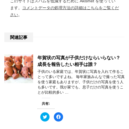
このサイトはスパムを低減するために Akismet を使ってい
ます。
コメントデータの処理方法の詳細はこちらをご覧くだ
さい
。
関連記事
年賀状の写真が子供だけならいらない？
成長を報告したい相手は誰？
子供のいる家庭では、年賀状に写真を入れて作るこ
とって多いですよね。 毎年家族みんなで撮った写真
を使う家庭もありますが、子供だけの写真を使う人
も多いです。我が家でも、息子だけの写真を使うこ
とが比較的多い …
共有:
ク
F
リ
a
ッ
c
ク
e