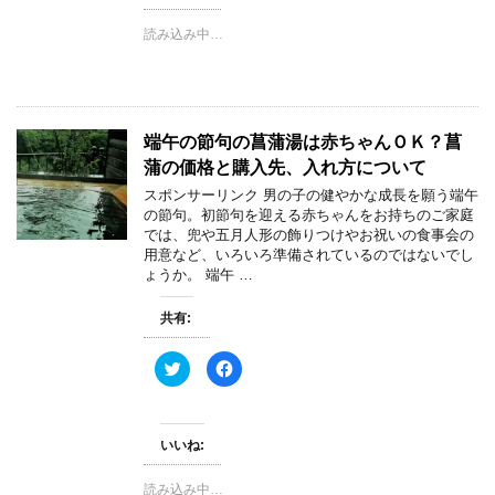
w
k
i
で
t
共
読み込み中…
t
有
e
す
r
る
で
に
共
は
有
ク
(
リ
新
ッ
端午の節句の菖蒲湯は赤ちゃんＯＫ？菖
し
ク
い
し
蒲の価格と購入先、入れ方について
ウ
て
ィ
く
スポンサーリンク 男の子の健やかな成長を願う端午
ン
だ
の節句。初節句を迎える赤ちゃんをお持ちのご家庭
ド
さ
ウ
い
では、兜や五月人形の飾りつけやお祝いの食事会の
で
(
用意など、いろいろ準備されているのではないでし
開
新
き
し
ょうか。 端午 …
ま
い
す
ウ
)
ィ
共有:
ン
ド
ウ
で
ク
F
開
リ
a
き
ッ
c
ま
ク
e
す
し
b
)
て
o
いいね:
T
o
w
k
i
で
t
共
読み込み中…