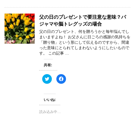
で
に
共
は
有
ク
(
リ
新
ッ
父の日のプレゼントで要注意な意味？パ
し
ク
い
し
ジャマや脳トレグッズの場合
ウ
て
ィ
く
父の日のプレゼント、何を贈ろうかと毎年悩んでし
ン
だ
まいますよね！ お父さんに日ごろの感謝の気持ちを
ド
さ
ウ
い
「贈り物」という形にして伝えるのですから、間違
で
(
った意味にとられてしまわないようにしたいもので
開
新
き
し
す。 この記事 …
ま
い
す
ウ
)
ィ
共有:
ン
ド
ウ
で
ク
F
開
リ
a
き
ッ
c
ま
ク
e
す
し
b
)
て
o
いいね:
T
o
w
k
i
で
t
共
読み込み中…
t
有
e
す
r
る
で
に
共
は
有
ク