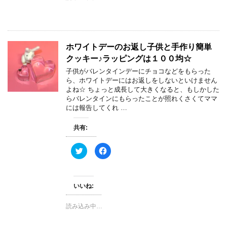
t
有
e
す
r
る
で
に
共
は
有
ク
(
リ
新
ッ
ホワイトデーのお返し子供と手作り簡単
し
ク
い
し
クッキー♪ラッピングは１００均☆
ウ
て
ィ
く
子供がバレンタインデーにチョコなどをもらった
ン
だ
ら、ホワイトデーにはお返しをしないといけません
ド
さ
ウ
い
よね☆ ちょっと成長して大きくなると、もしかした
で
(
らバレンタインにもらったことが照れくさくてママ
開
新
き
し
には報告してくれ …
ま
い
す
ウ
)
ィ
共有:
ン
ド
ウ
で
ク
F
開
リ
a
き
ッ
c
ま
ク
e
す
し
b
)
て
o
いいね:
T
o
w
k
i
で
t
共
読み込み中…
t
有
e
す
r
る