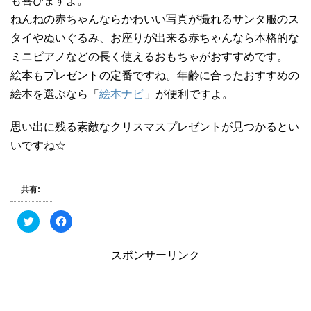
も喜びますよ。
ねんねの赤ちゃんならかわいい写真が撮れるサンタ服のス
タイやぬいぐるみ、お座りが出来る赤ちゃんなら本格的な
ミニピアノなどの長く使えるおもちゃがおすすめです。
絵本もプレゼントの定番ですね。年齢に合ったおすすめの
絵本を選ぶなら「
絵本ナビ
」が便利ですよ。
思い出に残る素敵なクリスマスプレゼントが見つかるとい
いですね☆
共有:
ク
F
リ
a
ッ
c
ク
e
し
b
スポンサーリンク
て
o
T
o
w
k
i
で
t
共
t
有
e
す