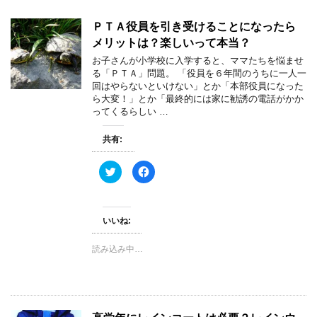
ＰＴＡ役員を引き受けることになったら
メリットは？楽しいって本当？
お子さんが小学校に入学すると、ママたちを悩ませ
る「ＰＴＡ」問題。 「役員を６年間のうちに一人一
回はやらないといけない」とか「本部役員になった
ら大変！」とか「最終的には家に勧誘の電話がかか
ってくるらしい …
共有:
ク
F
リ
a
ッ
c
ク
e
し
b
て
o
いいね:
T
o
w
k
i
で
t
共
読み込み中…
t
有
e
す
r
る
で
に
共
は
有
ク
(
リ
新
ッ