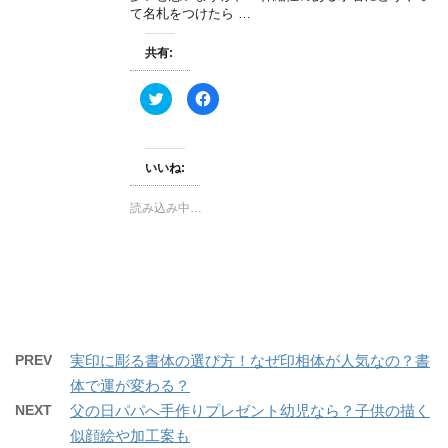
き
し
て名札をつけたら …
ま
い
す
ウ
)
ィ
共有:
ン
ド
ウ
で
ク
F
開
リ
a
き
ッ
c
ま
ク
e
す
し
b
)
て
o
いいね:
T
o
w
k
i
で
t
共
読み込み中…
t
有
e
す
r
る
で
に
共
は
有
ク
(
リ
新
ッ
し
ク
い
し
ウ
て
ィ
く
PREV
実印に彫る書体の選び方！なぜ印相体が人気なの？書
ン
だ
ド
さ
体で運が変わる？
ウ
い
で
(
開
新
NEXT
父の日パパへ手作りプレゼント幼児なら？子供の描く
き
し
ま
い
似顔絵や加工案も
す
ウ