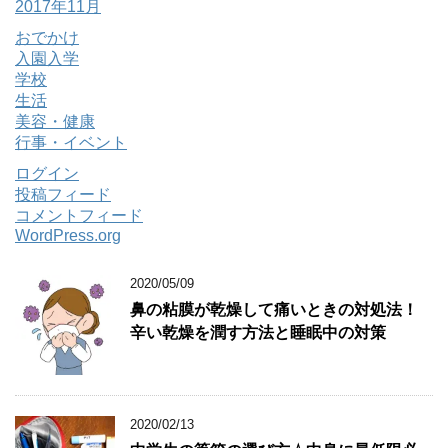
2017年11月
おでかけ
入園入学
学校
生活
美容・健康
行事・イベント
ログイン
投稿フィード
コメントフィード
WordPress.org
2020/05/09
鼻の粘膜が乾燥して痛いときの対処法！
辛い乾燥を潤す方法と睡眠中の対策
2020/02/13