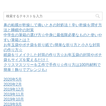
)
ィ
ン
ド
ウ
で
開
き
ま
鼻の粘膜が乾燥して痛いときの対処法！辛い乾燥を潤す方
す
)
法と睡眠中の対策
中学生の筆箱の選び方☆中身に最低限必要なものと使いや
すい筆箱とは？
お年玉袋やポチ袋を折り紙で♪簡単な折り方と小さな封筒
の作り方☆
紙袋をリメイクした封筒の作り方☆お年玉袋の封筒やポチ
袋もサイズを変えるだけ！
クリスマスツリーを工作で手作り☆作り方は100均材料で
簡単！飾りでアレンジも♪
2020年5月
2020年2月
2019年12月
2019年11月
2019年10月
2019年9月