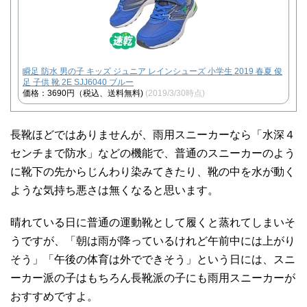
瞬足 防水 男の子 キッズ ジュニア レインシューズ 小学生 2019 春夏 俊
足 子供 靴 2E SJJ6040 ブルー
価格：3690円（税込、送料無料)
(2019/3/30時点)
長靴ほどではありませんが、雨用スニーカーなら「水深４
センチまで防水」などの機能で、普通のスニーカーのよう
に靴下の先からじんわり染みてきたり、靴の中を水が動く
ような気持ち悪さは無くなると思います。
晴れている日に普通の運動靴として履くと蒸れてしまいそ
うですが、「朝は雨が降っているけれど午前中には上がり
そう」「午後の体育は外でできそう」という日には、スニ
ーカー派の子はもちろん長靴派の子にも雨用スニーカーが
おすすめですよ。