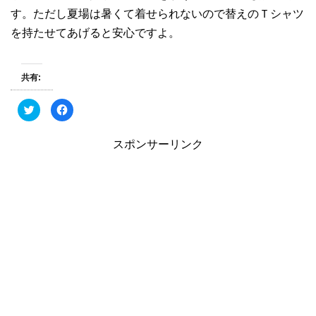
す。ただし夏場は暑くて着せられないので替えのＴシャツ
を持たせてあげると安心ですよ。
共有:
ク
F
リ
a
ッ
c
ク
e
し
b
スポンサーリンク
て
o
T
o
w
k
i
で
t
共
t
有
e
す
r
る
で
に
共
は
有
ク
(
リ
新
ッ
し
ク
い
し
ウ
て
ィ
く
ン
だ
ド
さ
ウ
い