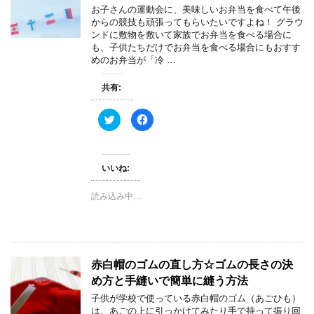
ィ
く
お子さんの運動会に、美味しいお弁当を食べて午後
ン
だ
からの競技も頑張ってもらいたいですよね！ グラウ
ド
さ
ウ
い
ンドに敷物を敷いて家族でお弁当を食べる場合に
で
(
も、子供たちだけでお弁当を食べる場合にもおすす
開
新
き
し
めのお弁当が「冷 …
ま
い
す
ウ
)
ィ
共有:
ン
ド
ウ
で
ク
F
開
リ
a
き
ッ
c
ま
ク
e
す
し
b
)
て
o
いいね:
T
o
w
k
i
で
t
共
読み込み中…
t
有
e
す
r
る
で
に
共
は
有
ク
(
リ
新
ッ
赤白帽のゴムの直し方☆ゴムの長さの決
し
ク
い
し
め方と手縫いで簡単に縫う方法
ウ
て
ィ
く
子供が学校で使っている赤白帽のゴム（あごひも）
ン
だ
は、あごの上に引っかけてみたり手で持って振り回
ド
さ