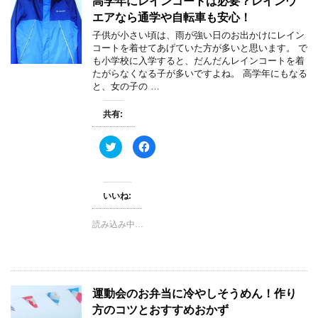
高学年にレインコートは必要？レインウ
し
ク
い
し
エアなら通学や自転車も安心！
ウ
て
ィ
く
子供が小さい頃は、雨が強い日のお出かけにレイン
ン
だ
コートを着せてあげていた方が多いと思います。 で
ド
さ
ウ
い
も小学校に入学すると、だんだんレインコートを着
で
(
たがらなくなる子が多いですよね。 高学年にもなる
開
新
き
し
と、女の子の …
ま
い
す
ウ
)
ィ
共有:
ン
ド
ウ
で
ク
F
開
リ
a
き
ッ
c
ま
ク
e
す
し
b
)
て
o
いいね:
T
o
w
k
i
で
t
共
読み込み中…
t
有
e
す
r
る
で
に
共
は
有
ク
(
リ
新
ッ
運動会のお弁当に冷やしそうめん！作り
し
ク
い
し
方のコツとおすすめおかず
ウ
て