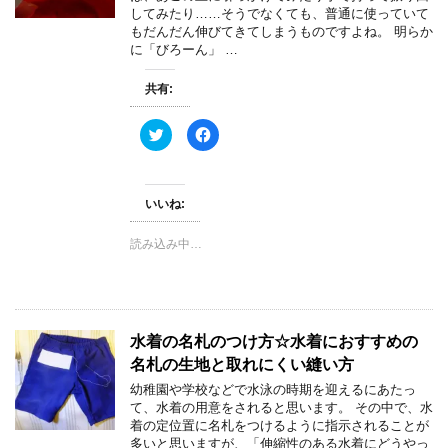
ウ
い
してみたり……そうでなくても、普通に使っていて
で
(
もだんだん伸びてきてしまうものですよね。 明らか
開
新
き
し
に「びろーん」 …
ま
い
す
ウ
)
ィ
共有:
ン
ド
ウ
で
ク
F
開
リ
a
き
ッ
c
ま
ク
e
す
し
b
)
て
o
いいね:
T
o
w
k
i
で
t
共
読み込み中…
t
有
e
す
r
る
で
に
共
は
有
ク
(
リ
新
ッ
水着の名札のつけ方☆水着におすすめの
し
ク
い
し
名札の生地と取れにくい縫い方
ウ
て
ィ
く
幼稚園や学校などで水泳の時期を迎えるにあたっ
ン
だ
て、水着の用意をされると思います。 その中で、水
ド
さ
ウ
い
着の定位置に名札をつけるように指示されることが
で
(
多いと思いますが、「伸縮性のある水着にどうやっ
開
新