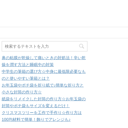
鼻の粘膜が乾燥して痛いときの対処法！辛い乾
燥を潤す方法と睡眠中の対策
中学生の筆箱の選び方☆中身に最低限必要なも
のと使いやすい筆箱とは？
お年玉袋やポチ袋を折り紙で♪簡単な折り方と
小さな封筒の作り方☆
紙袋をリメイクした封筒の作り方☆お年玉袋の
封筒やポチ袋もサイズを変えるだけ！
クリスマスツリーを工作で手作り☆作り方は
100均材料で簡単！飾りでアレンジも♪