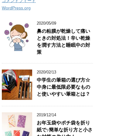
コメントフィード
WordPress.org
2020/05/09
鼻の粘膜が乾燥して痛い
ときの対処法！辛い乾燥
を潤す方法と睡眠中の対
策
2020/02/13
中学生の筆箱の選び方☆
中身に最低限必要なもの
と使いやすい筆箱とは？
2019/12/14
お年玉袋やポチ袋を折り
紙で♪簡単な折り方と小さ