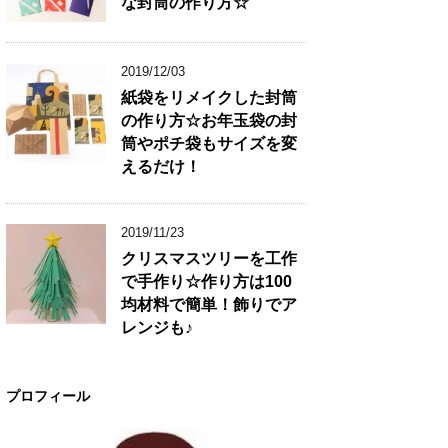
な封筒の作り方☆
2019/12/03
紙袋をリメイクした封筒
の作り方☆お年玉袋の封
筒やポチ袋もサイズを変
えるだけ！
2019/11/23
クリスマスツリーを工作
で手作り☆作り方は100
均材料で簡単！飾りでア
レンジも♪
プロフィール