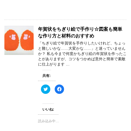
共
は
有
ク
(
リ
新
ッ
し
ク
い
し
ウ
て
ィ
く
年賀状をちぎり絵で手作り☆図案も簡単
ン
だ
ド
さ
な作り方と材料のおすすめ
ウ
い
で
(
「ちぎり絵で年賀状を手作りしたいけれど、ちょっ
開
新
き
し
と難しいかな……大変かな……」と迷っていません
ま
い
か？ 私も今まで何度かちぎり絵の年賀状を作ったこ
す
ウ
)
ィ
とがありますが、コツをつかめば意外と簡単で素敵
ン
に仕上がります …
ド
ウ
で
開
共有:
き
ま
す
ク
F
)
リ
a
ッ
c
ク
e
し
b
て
o
いいね:
T
o
w
k
i
で
t
共
読み込み中…
t
有
e
す
r
る