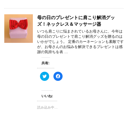
新
ッ
し
ク
い
し
ウ
て
ィ
く
母の日のプレゼントに肩こり解消グッ
ン
だ
ド
さ
ズ！ネックレス＆マッサージ器
ウ
い
で
(
いつも肩こりに悩まされているお母さんに、今年は
開
新
き
し
母の日のプレゼントで肩こり解消グッズを贈るのは
ま
い
いかがでしょう。 定番のカーネーションも素敵です
す
ウ
)
ィ
が、お母さんのお悩みを解決できるプレゼントは感
ン
謝の気持ちを表 …
ド
ウ
で
開
共有:
き
ま
す
ク
F
)
リ
a
ッ
c
ク
e
し
b
て
o
いいね:
T
o
w
k
i
で
t
共
読み込み中…
t
有
e
す
r
る
で
に
共
は
有
ク