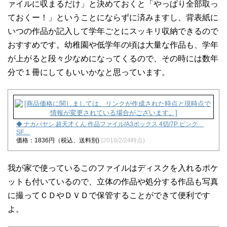
ァイルに収まるだけ」と決めておくと「やっぱり全部取っ
ておくー！」ということにならずに済みますし、背表紙に
いつの作品か記入して学年ごとにスッキリ収納できるので
おすすめです。幼稚園や低学年の頃は大量な作品も、学年
が上がると段々少なめになってくるので、その時には数年
分で１冊にしてもいいかなと思っています。
◆ ナカバヤシ 超天才くん 作品ファイル/A3ボックス 4切/7P ピンク
SF…
価格：1836円（税込、送料別)
(2018/2/24時点)
我が家で使っているこのファイルはディスクを入れるポケ
ットも付いているので、立体の作品や処分する作品も写真
に撮ってＣＤやＤＶＤで保管することができて便利です
よ。