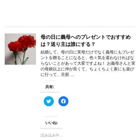
で
に
共
は
有
ク
(
リ
新
ッ
し
ク
い
し
ウ
て
ィ
く
母の日に義母へのプレゼントでおすすめ
ン
だ
ド
さ
は？送り主は誰にする？
ウ
い
で
(
結婚して、母の日に実母だけでなく義母にもプレゼ
開
新
き
し
ントを贈ることになると、色々気を遣わなければな
ま
い
らないことがあって大変ですよね！ お義母さんと実
す
ウ
)
ィ
の母娘以上に仲が良くて、ちょくちょく家にも遊び
ン
に行って、旦那 …
ド
ウ
で
開
共有:
き
ま
す
ク
F
)
リ
a
ッ
c
ク
e
し
b
て
o
いいね:
T
o
w
k
i
で
t
共
読み込み中…
t
有