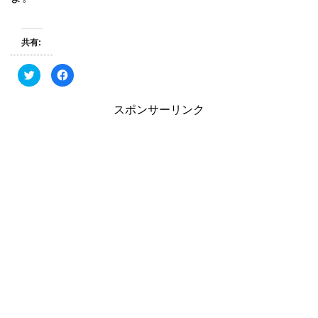
共有:
ク
F
リ
a
ッ
c
ク
e
し
b
スポンサーリンク
て
o
T
o
w
k
i
で
t
共
t
有
e
す
r
る
で
に
共
は
有
ク
(
リ
新
ッ
し
ク
い
し
ウ
て
ィ
く
ン
だ
ド
さ
ウ
い
で
(
開
新
き
し
ま
い