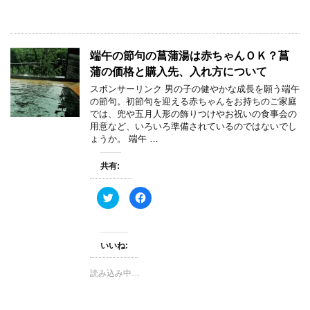
(
リ
新
ッ
し
ク
い
し
ウ
て
ィ
く
端午の節句の菖蒲湯は赤ちゃんＯＫ？菖
ン
だ
ド
さ
蒲の価格と購入先、入れ方について
ウ
い
で
(
スポンサーリンク 男の子の健やかな成長を願う端午
開
新
き
し
の節句。初節句を迎える赤ちゃんをお持ちのご家庭
ま
い
では、兜や五月人形の飾りつけやお祝いの食事会の
す
ウ
)
ィ
用意など、いろいろ準備されているのではないでし
ン
ょうか。 端午 …
ド
ウ
で
開
共有:
き
ま
す
ク
F
)
リ
a
ッ
c
ク
e
し
b
て
o
いいね:
T
o
w
k
i
で
t
共
読み込み中…
t
有
e
す
r
る
で
に