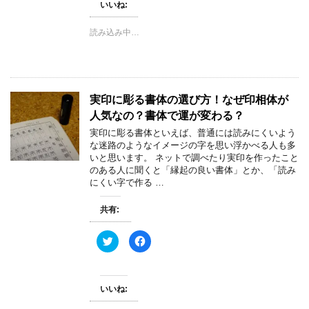
いいね:
T
o
w
k
i
で
t
共
読み込み中…
t
有
e
す
r
る
で
に
共
は
有
ク
(
リ
新
ッ
実印に彫る書体の選び方！なぜ印相体が
し
ク
い
し
人気なの？書体で運が変わる？
ウ
て
ィ
く
実印に彫る書体といえば、普通には読みにくいよう
ン
だ
な迷路のようなイメージの字を思い浮かべる人も多
ド
さ
ウ
い
いと思います。 ネットで調べたり実印を作ったこと
で
(
のある人に聞くと「縁起の良い書体」とか、「読み
開
新
き
し
にくい字で作る …
ま
い
す
ウ
)
ィ
共有:
ン
ド
ウ
で
ク
F
開
リ
a
き
ッ
c
ま
ク
e
す
し
b
)
て
o
いいね:
T
o
w
k
i
で