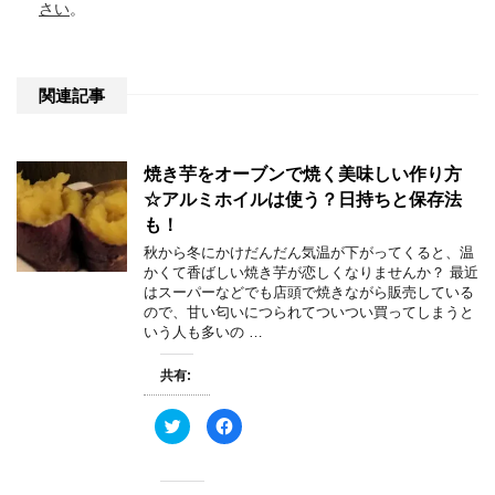
さい
。
関連記事
焼き芋をオーブンで焼く美味しい作り方
☆アルミホイルは使う？日持ちと保存法
も！
秋から冬にかけだんだん気温が下がってくると、温
かくて香ばしい焼き芋が恋しくなりませんか？ 最近
はスーパーなどでも店頭で焼きながら販売している
ので、甘い匂いにつられてついつい買ってしまうと
いう人も多いの …
共有:
ク
F
リ
a
ッ
c
ク
e
し
b
て
o