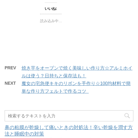
し
b
て
o
いいね:
T
o
w
k
i
で
t
共
読み込み中…
t
有
e
す
r
る
で
に
共
は
有
ク
(
リ
新
ッ
し
ク
い
し
ウ
て
ィ
く
PREV
焼き芋をオーブンで焼く美味しい作り方☆アルミホイ
ン
だ
ド
さ
ルは使う？日持ちと保存法も！
ウ
い
で
(
開
新
NEXT
魔女の宅急便キキのリボンを手作り☆100均材料で簡
き
し
ま
い
単な作り方フェルトで作るコツ
す
ウ
)
ィ
ン
ド
ウ
で
開
き
ま
鼻の粘膜が乾燥して痛いときの対処法！辛い乾燥を潤す方
す
)
法と睡眠中の対策