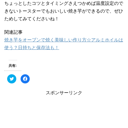
ちょっとしたコツとタイミングさえつかめば温度設定ので
きないトースターでもおいしい焼き芋ができるので、ぜひ
ためしてみてくださいね！
関連記事
焼き芋をオーブンで焼く美味しい作り方☆アルミホイルは
使う？日持ちと保存法も！
共有:
ク
F
リ
a
ッ
c
ク
e
し
b
スポンサーリンク
て
o
T
o
w
k
i
で
t
共
t
有
e
す
r
る
で
に
共
は