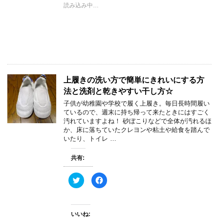
t
共
読み込み中…
t
有
e
す
r
る
で
に
共
は
有
ク
(
リ
新
ッ
し
ク
い
し
ウ
て
ィ
く
上履きの洗い方で簡単にきれいにする方
ン
だ
ド
さ
法と洗剤と乾きやすい干し方☆
ウ
い
で
(
子供が幼稚園や学校で履く上履き。毎日長時間履い
開
新
き
し
ているので、週末に持ち帰って来たときにはすごく
ま
い
汚れていますよね！ 砂ぼこりなどで全体が汚れるほ
す
ウ
)
ィ
か、床に落ちていたクレヨンや粘土や給食を踏んで
ン
いたり、トイレ …
ド
ウ
で
開
共有:
き
ま
す
ク
F
)
リ
a
ッ
c
ク
e
し
b
て
o
いいね:
T
o