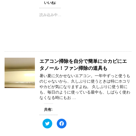
いいね:
T
o
w
k
i
で
t
共
読み込み中…
t
有
e
す
r
る
で
に
共
は
有
ク
(
リ
新
ッ
し
ク
い
し
ウ
て
ィ
く
エアコン掃除を自分で簡単に☆カビにエ
ン
だ
ド
さ
タノール！ファン掃除の道具も
ウ
い
で
(
暑い夏に欠かせないエアコン。一年中ずっと使うも
開
新
き
し
のじゃないから、久しぶりに使うときは特にホコリ
ま
い
やカビが気になりますよね。 久しぶりに使う前に
す
ウ
)
ィ
も、毎日のように使っている最中も、しばらく使わ
ン
なくなる時にもお …
ド
ウ
で
開
共有:
き
ま
す
ク
F
)
リ
a
ッ
c
ク
e