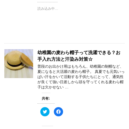
w
k
i
で
t
共
読み込み中…
t
有
e
す
r
る
で
に
共
は
有
ク
(
リ
新
ッ
し
ク
い
し
ウ
て
ィ
く
幼稚園の麦わら帽子って洗濯できる？お
ン
だ
ド
さ
手入れ方法と汗染み対策☆
ウ
い
で
(
普段のお出かけ用はもちろん、幼稚園の制帽など、
開
新
き
し
夏になると大活躍の麦わら帽子。 真夏でも元気いっ
ま
い
ぱい汗をかいて活動する子供たちにとって、通気性
す
ウ
)
ィ
が良くて強い日差しから頭を守ってくれる麦わら帽
ン
子は欠かせない …
ド
ウ
で
開
共有:
き
ま
す
ク
F
)
リ
a
ッ
c
ク
e
し
b
て
o