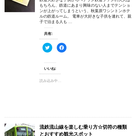
き
し
もちろん、鉄道にあまり興味のない人までテンショ
ま
い
ンが上がってしまうという、秋葉原ワシントンホテ
す
ウ
)
ィ
ルの鉄道ルーム。 電車が大好きな子供を連れて、親
ン
子で泊まる人も …
ド
ウ
で
開
共有:
き
ま
す
ク
F
)
リ
a
ッ
c
ク
e
し
b
て
o
いいね:
T
o
w
k
i
で
t
共
読み込み中…
t
有
e
す
r
る
で
に
共
は
有
ク
(
リ
新
ッ
し
ク
い
し
ウ
て
ィ
く
流鉄流山線を楽しむ乗り方☆切符の種類
ン
だ
ド
さ
とおすすめ観光スポット
ウ
い