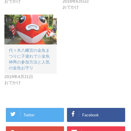
おでかけ
2018年6月5日
おでかけ
代々木八幡宮の金魚ま
つりに子連れで☆金魚
神輿の参加方法と人気
の金魚お守り
2019年4月21日
おでかけ
Twitter
Facebook