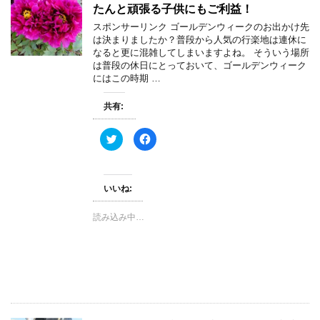
ド
さ
たんと頑張る子供にもご利益！
ウ
い
で
(
スポンサーリンク ゴールデンウィークのお出かけ先
開
新
き
し
は決まりましたか？普段から人気の行楽地は連休に
ま
い
なると更に混雑してしまいますよね。 そういう場所
す
ウ
)
ィ
は普段の休日にとっておいて、ゴールデンウィーク
ン
にはこの時期 …
ド
ウ
で
開
共有:
き
ま
す
ク
F
)
リ
a
ッ
c
ク
e
し
b
て
o
いいね:
T
o
w
k
i
で
t
共
読み込み中…
t
有
e
す
r
る
で
に
共
は
有
ク
(
リ
新
ッ
し
ク
い
し
ウ
て
ィ
く