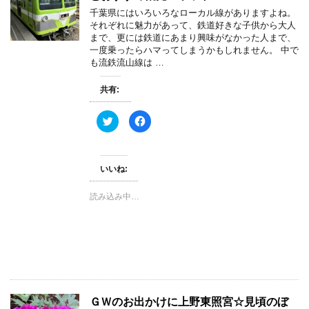
で
(
千葉県にはいろいろなローカル線がありますよね。
開
新
き
し
それぞれに魅力があって、鉄道好きな子供から大人
ま
い
まで、更には鉄道にあまり興味がなかった人まで、
す
ウ
)
ィ
一度乗ったらハマってしまうかもしれません。 中で
ン
も流鉄流山線は …
ド
ウ
で
開
共有:
き
ま
す
ク
F
)
リ
a
ッ
c
ク
e
し
b
て
o
いいね:
T
o
w
k
i
で
t
共
読み込み中…
t
有
e
す
r
る
で
に
共
は
有
ク
(
リ
新
ッ
し
ク
い
し
ウ
て
ィ
く
ＧＷのお出かけに上野東照宮☆見頃のぼ
ン
だ