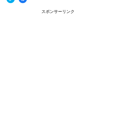
リ
a
ッ
c
ク
e
し
b
スポンサーリンク
て
o
T
o
w
k
i
で
t
共
t
有
e
す
r
る
で
に
共
は
有
ク
(
リ
新
ッ
し
ク
い
し
ウ
て
ィ
く
ン
だ
ド
さ
ウ
い
で
(
開
新
き
し
ま
い
す
ウ
)
ィ
ン
ド
ウ
で
開
き
ま