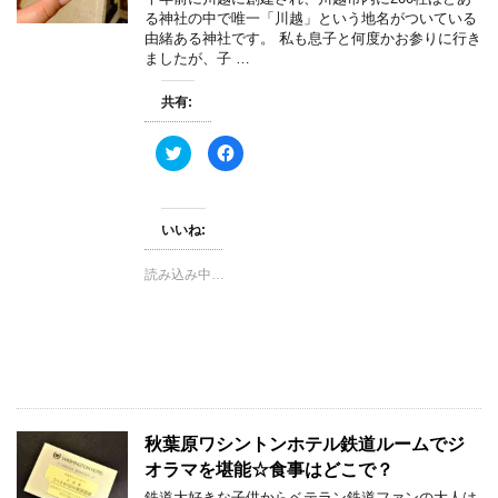
る神社の中で唯一「川越」という地名がついている
由緒ある神社です。 私も息子と何度かお参りに行き
ましたが、子 …
共有:
ク
F
リ
a
ッ
c
ク
e
し
b
て
o
いいね:
T
o
w
k
i
で
t
共
読み込み中…
t
有
e
す
r
る
で
に
共
は
有
ク
(
リ
新
ッ
し
ク
い
し
ウ
て
ィ
く
秋葉原ワシントンホテル鉄道ルームでジ
ン
だ
ド
さ
オラマを堪能☆食事はどこで？
ウ
い
で
(
鉄道大好きな子供からベテラン鉄道ファンの大人は
開
新