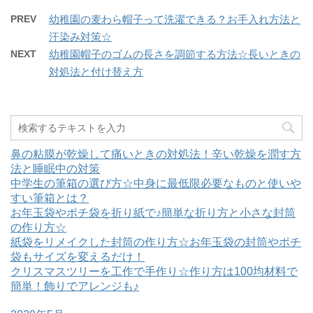
ウ
て
ィ
く
PREV
幼稚園の麦わら帽子って洗濯できる？お手入れ方法と
ン
だ
ド
さ
汗染み対策☆
ウ
い
で
(
開
新
NEXT
幼稚園帽子のゴムの長さを調節する方法☆長いときの
き
し
ま
い
対処法と付け替え方
す
ウ
)
ィ
ン
ド
ウ
で
開
き
ま
鼻の粘膜が乾燥して痛いときの対処法！辛い乾燥を潤す方
す
)
法と睡眠中の対策
中学生の筆箱の選び方☆中身に最低限必要なものと使いや
すい筆箱とは？
お年玉袋やポチ袋を折り紙で♪簡単な折り方と小さな封筒
の作り方☆
紙袋をリメイクした封筒の作り方☆お年玉袋の封筒やポチ
袋もサイズを変えるだけ！
クリスマスツリーを工作で手作り☆作り方は100均材料で
簡単！飾りでアレンジも♪