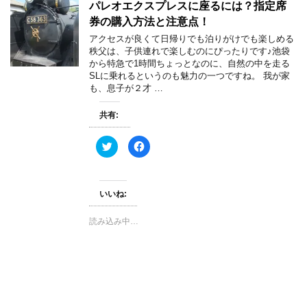
パレオエクスプレスに座るには？指定席
ン
だ
ド
さ
券の購入方法と注意点！
ウ
い
で
(
アクセスが良くて日帰りでも泊りがけでも楽しめる
開
新
き
し
秩父は、子供連れで楽しむのにぴったりです♪池袋
ま
い
から特急で1時間ちょっとなのに、自然の中を走る
す
ウ
)
ィ
SLに乗れるというのも魅力の一つですね。 我が家
ン
も、息子が２才 …
ド
ウ
で
開
共有:
き
ま
す
ク
F
)
リ
a
ッ
c
ク
e
し
b
て
o
いいね:
T
o
w
k
i
で
t
共
読み込み中…
t
有
e
す
r
る
で
に
共
は
有
ク
(
リ
新
ッ
し
ク
い
し